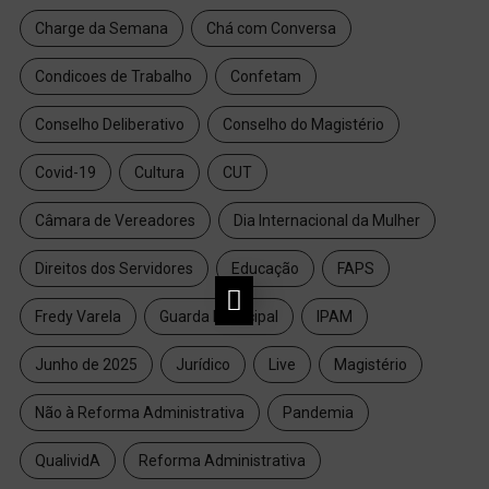
Charge da Semana
Chá com Conversa
Condicoes de Trabalho
Confetam
Conselho Deliberativo
Conselho do Magistério
Covid-19
Cultura
CUT
Câmara de Vereadores
Dia Internacional da Mulher
Direitos dos Servidores
Educação
FAPS
Fredy Varela
Guarda Municipal
IPAM
Junho de 2025
Jurídico
Live
Magistério
Não à Reforma Administrativa
Pandemia
QualividA
Reforma Administrativa