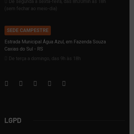
De segunda a sexta-feira, das 8h30min às 18h
(sem fechar ao meio-dia)
SEDE CAMPESTRE
Estrada Municipal Água Azul, em Fazenda Souza
Caxias do Sul - RS
De terça a domingo, das 9h às 18h
LGPD