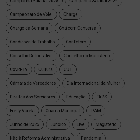
Campanha Salarial 2025
Campanha Salarial 2026
Campeonato de Vôlei
Charge
Charge da Semana
Chá com Conversa
Condicoes de Trabalho
Confetam
Conselho Deliberativo
Conselho do Magistério
Covid-19
Cultura
CUT
Câmara de Vereadores
Dia Internacional da Mulher
Direitos dos Servidores
Educação
FAPS
Fredy Varela
Guarda Municipal
IPAM
Junho de 2025
Jurídico
Live
Magistério
Não à Reforma Administrativa
Pandemia