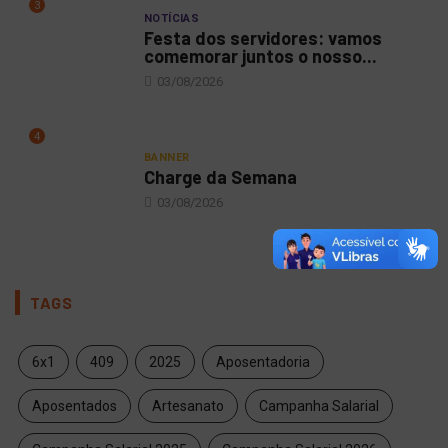
3
NOTÍCIAS
Festa dos servidores: vamos
comemorar juntos o nosso...
03/08/2026
4
BANNER
Charge da Semana
03/08/2026
TAGS
6x1
409
2025
Aposentadoria
Aposentados
Artesanato
Campanha Salarial