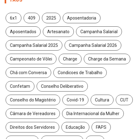
6x1
409
2025
Aposentadoria
Aposentados
Artesanato
Campanha Salarial
Campanha Salarial 2025
Campanha Salarial 2026
Campeonato de Vôlei
Charge
Charge da Semana
Chá com Conversa
Condicoes de Trabalho
Confetam
Conselho Deliberativo
Conselho do Magistério
Covid-19
Cultura
CUT
Câmara de Vereadores
Dia Internacional da Mulher
Direitos dos Servidores
Educação
FAPS