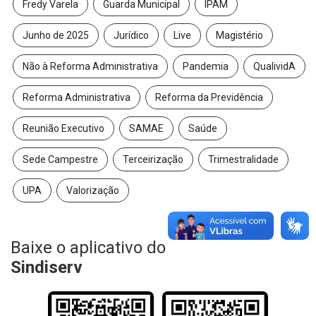
Fredy Varela
Guarda Municipal
IPAM
Junho de 2025
Jurídico
Live
Magistério
Não à Reforma Administrativa
Pandemia
QualividA
Reforma Administrativa
Reforma da Previdência
Reunião Executivo
SAMAE
Saúde
Sede Campestre
Terceirização
Trimestralidade
UPA
Valorização
Baixe o aplicativo do
Sindiserv