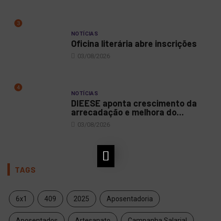
3
NOTÍCIAS
Oficina literária abre inscrições
03/08/2026
4
NOTÍCIAS
DIEESE aponta crescimento da
arrecadação e melhora do...
03/08/2026
TAGS
6x1
409
2025
Aposentadoria
Aposentados
Artesanato
Campanha Salarial