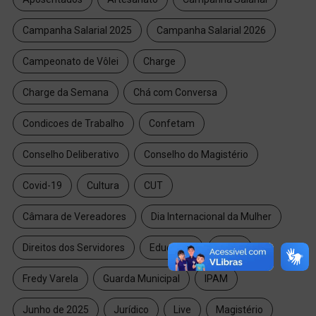
Campanha Salarial 2025
Campanha Salarial 2026
Campeonato de Vôlei
Charge
Charge da Semana
Chá com Conversa
Condicoes de Trabalho
Confetam
Conselho Deliberativo
Conselho do Magistério
Covid-19
Cultura
CUT
Câmara de Vereadores
Dia Internacional da Mulher
Direitos dos Servidores
Educação
FAPS
Fredy Varela
Guarda Municipal
IPAM
Junho de 2025
Jurídico
Live
Magistério