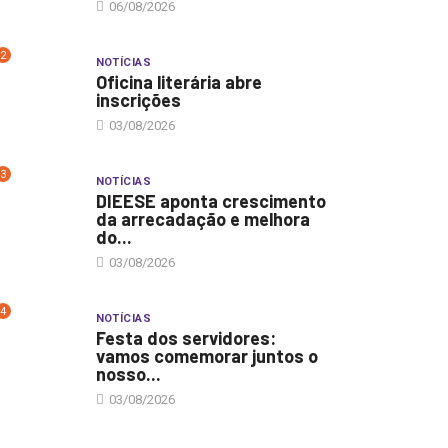
06/08/2026
2
NOTÍCIAS
Oficina literária abre
inscrições
03/08/2026
3
NOTÍCIAS
DIEESE aponta crescimento
da arrecadação e melhora
do...
03/08/2026
4
NOTÍCIAS
Festa dos servidores:
vamos comemorar juntos o
nosso...
03/08/2026