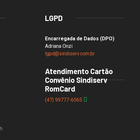
LGPD
Encarregada de Dados (DPO)
Adriana Onzi
lgpd@sindiserv.com.br
Atendimento Cartão
Convênio Sindiserv
RomCard
(47) 99777-6565
8h