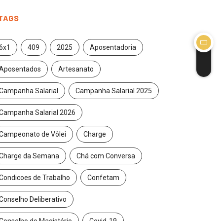
TAGS
6x1
409
2025
Aposentadoria
Aposentados
Artesanato
Campanha Salarial
Campanha Salarial 2025
Campanha Salarial 2026
Campeonato de Vôlei
Charge
Charge da Semana
Chá com Conversa
Condicoes de Trabalho
Confetam
Conselho Deliberativo
Conselho do Magistério
Covid-19