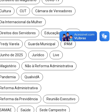
Cultura
CUT
Câmara de Vereadores
Dia Internacional da Mulher
Direitos dos Servidores
Educação
FAPS
Fredy Varela
Guarda Municipal
IPAM
Junho de 2025
Jurídico
Live
Magistério
Não à Reforma Administrativa
Pandemia
QualividA
Reforma Administrativa
Reforma da Previdência
Reunião Executivo
SAMAE
Saúde
Sede Campestre