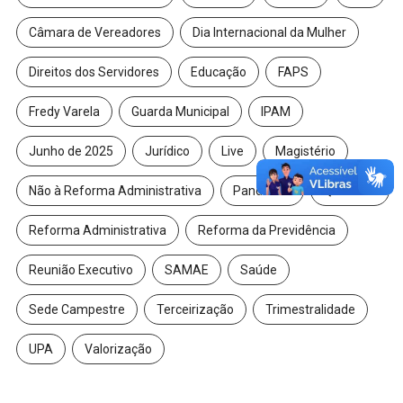
Câmara de Vereadores
Dia Internacional da Mulher
Direitos dos Servidores
Educação
FAPS
Fredy Varela
Guarda Municipal
IPAM
Junho de 2025
Jurídico
Live
Magistério
Não à Reforma Administrativa
Pandemia
QualividA
Reforma Administrativa
Reforma da Previdência
Reunião Executivo
SAMAE
Saúde
Sede Campestre
Terceirização
Trimestralidade
UPA
Valorização