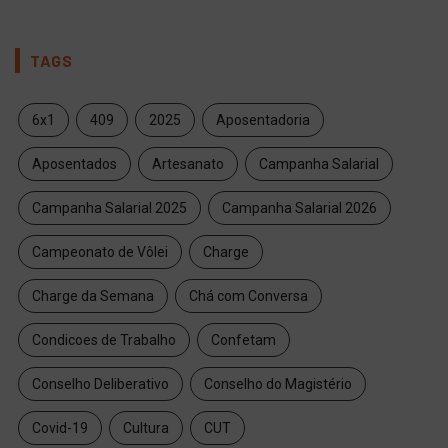
TAGS
6x1
409
2025
Aposentadoria
Aposentados
Artesanato
Campanha Salarial
Campanha Salarial 2025
Campanha Salarial 2026
Campeonato de Vôlei
Charge
Charge da Semana
Chá com Conversa
Condicoes de Trabalho
Confetam
Conselho Deliberativo
Conselho do Magistério
Covid-19
Cultura
CUT