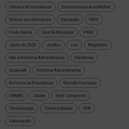
Câmara de Vereadores
Dia Internacional da Mulher
Direitos dos Servidores
Educação
FAPS
Fredy Varela
Guarda Municipal
IPAM
Junho de 2025
Jurídico
Live
Magistério
Não à Reforma Administrativa
Pandemia
QualividA
Reforma Administrativa
Reforma da Previdência
Reunião Executivo
SAMAE
Saúde
Sede Campestre
Terceirização
Trimestralidade
UPA
Valorização