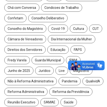
Chá com Conversa
Condicoes de Trabalho
Confetam
Conselho Deliberativo
Conselho do Magistério
Covid-19
Cultura
CUT
Câmara de Vereadores
Dia Internacional da Mulher
Direitos dos Servidores
Educação
FAPS
Fredy Varela
Guarda Municipal
IPAM
Junho de 2025
Jurídico
Live
Magistério
Não à Reforma Administrativa
Pandemia
QualividA
Reforma Administrativa
Reforma da Previdência
Reunião Executivo
SAMAE
Saúde