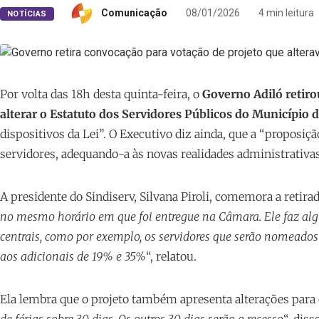
Comunicação
08/01/2026
4 min leitura
NOTÍCIAS
Por volta das 18h desta quinta-feira, o
Governo Adiló retiro
alterar o Estatuto dos Servidores Públicos do Município 
dispositivos da Lei”. O Executivo diz ainda, que a “proposi
servidores, adequando-a às novas realidades administrativa
A presidente do Sindiserv, Silvana Piroli, comemora a retir
no mesmo horário em que foi entregue na Câmara. Ele faz al
centrais, como por exemplo, os servidores que serão nomeados a 
aos adicionais de 19% e 35%
“, relatou.
Ela lembra que o projeto também apresenta alterações para 
de férias sobre 30 dias. Os outros 30 dias serão o recesso
“, disse