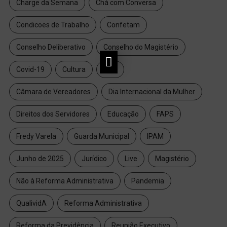
Charge da Semana
Chá com Conversa
Condicoes de Trabalho
Confetam
Conselho Deliberativo
Conselho do Magistério
Covid-19
Cultura
CUT
Câmara de Vereadores
Dia Internacional da Mulher
Direitos dos Servidores
Educação
FAPS
Fredy Varela
Guarda Municipal
IPAM
Junho de 2025
Jurídico
Live
Magistério
Não à Reforma Administrativa
Pandemia
QualividA
Reforma Administrativa
Reforma da Previdência
Reunião Executivo