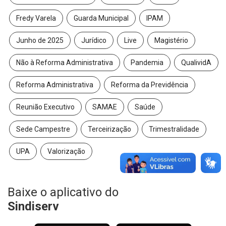
Fredy Varela
Guarda Municipal
IPAM
Junho de 2025
Jurídico
Live
Magistério
Não à Reforma Administrativa
Pandemia
QualividA
Reforma Administrativa
Reforma da Previdência
Reunião Executivo
SAMAE
Saúde
Sede Campestre
Terceirização
Trimestralidade
UPA
Valorização
Baixe o aplicativo do
Sindiserv