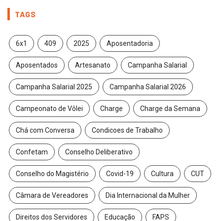
TAGS
6x1
409
2025
Aposentadoria
Aposentados
Artesanato
Campanha Salarial
Campanha Salarial 2025
Campanha Salarial 2026
Campeonato de Vôlei
Charge
Charge da Semana
Chá com Conversa
Condicoes de Trabalho
Confetam
Conselho Deliberativo
Conselho do Magistério
Covid-19
Cultura
CUT
Câmara de Vereadores
Dia Internacional da Mulher
Direitos dos Servidores
Educação
FAPS