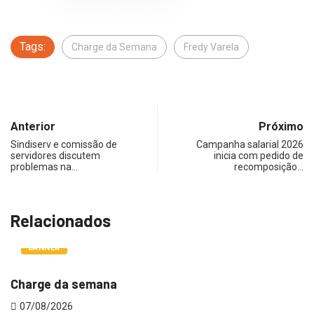
Tags:
Charge da Semana
Fredy Varela
Anterior
Próximo
Sindiserv e comissão de
Campanha salarial 2026
servidores discutem
inicia com pedido de
problemas na…
recomposição…
Relacionados
BANNER
Charge da semana
C
07/08/2026