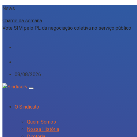
News
Charge da semana
Vote SIM pelo PL da negociação coletiva no serviço público
08/08/2026
O Sindicato
Quem Somos
Nossa História
Diretoria