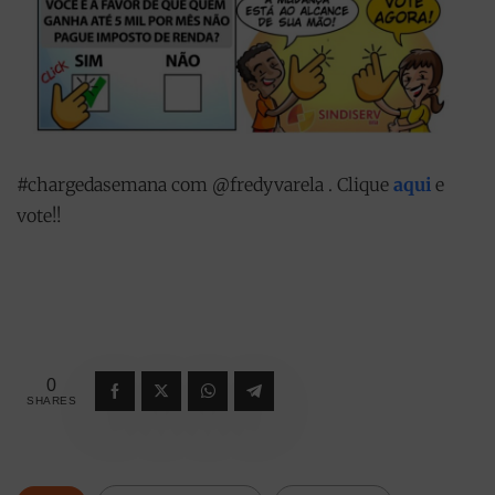
#chargedasemana com @fredyvarela . Clique
aqui
e
vote!!
0
SHARES