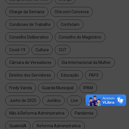
Charge da Semana
Chá com Conversa
Condicoes de Trabalho
Confetam
Conselho Deliberativo
Conselho do Magistério
Covid-19
Cultura
CUT
Câmara de Vereadores
Dia Internacional da Mulher
Direitos dos Servidores
Educação
FAPS
Fredy Varela
Guarda Municipal
IPAM
Junho de 2025
Jurídico
Live
Magistério
Não à Reforma Administrativa
Pandemia
QualividA
Reforma Administrativa