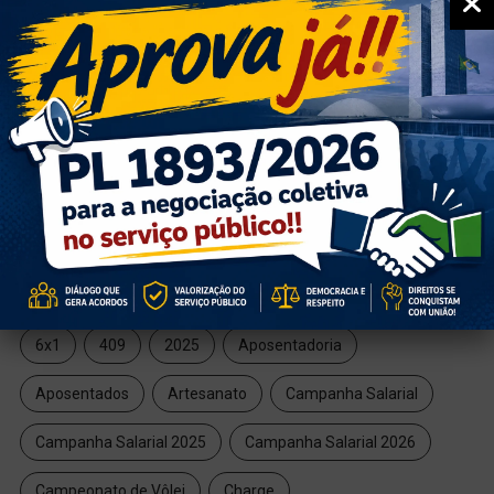
arrecadação e melhora do...
03/08/2026
4
NOTÍCIAS
Festa dos servidores: vamos
comemorar juntos o nosso...
03/08/2026
TAGS
6x1
409
2025
Aposentadoria
Aposentados
Artesanato
Campanha Salarial
Campanha Salarial 2025
Campanha Salarial 2026
Campeonato de Vôlei
Charge