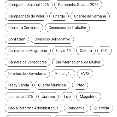
Campanha Salarial 2025
Campanha Salarial 2026
Campeonato de Vôlei
Charge
Charge da Semana
Chá com Conversa
Condicoes de Trabalho
Confetam
Conselho Deliberativo
Conselho do Magistério
Covid-19
Cultura
CUT
Câmara de Vereadores
Dia Internacional da Mulher
Direitos dos Servidores
Educação
FAPS
Fredy Varela
Guarda Municipal
IPAM
Junho de 2025
Jurídico
Live
Magistério
Não à Reforma Administrativa
Pandemia
QualividA