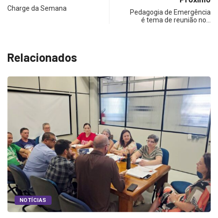
Charge da Semana
Pedagogia de Emergência
é tema de reunião no…
Relacionados
S
a
NOTÍCIAS