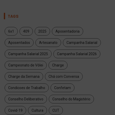
TAGS
6x1
409
2025
Aposentadoria
Aposentados
Artesanato
Campanha Salarial
Campanha Salarial 2025
Campanha Salarial 2026
Campeonato de Vôlei
Charge
Charge da Semana
Chá com Conversa
Condicoes de Trabalho
Confetam
Conselho Deliberativo
Conselho do Magistério
Covid-19
Cultura
CUT