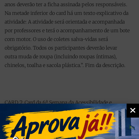
anos deverão ter a ficha assinada pelos responsáveis.
Na metade inferior do card há um texto explicativo da
atividade: A atividade será orientada e acompanhada
por professores e terá o acompanhamento de um bote
com motor. O uso de coletes salva-vidas será
obrigatório. Todos os participantes deverão levar
outra muda de roupa (incluindo roupas íntimas),
chinelos, toalha e sacola plástica.”. Fim da descrição.
CARD 7: Card da 6ª Semana da Acessibilidade e
Inclusão. Card com fundo verde. Na parte superior do
card, está o título “6ª Semana da Acessibilidade e
Inclusão”, em um retângulo branco. No centro do
card, sobre um quadrado branco estão os logos dos