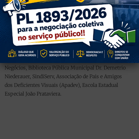
realizadores e apoiadores do evento. Realização:
Coordenadoria de Acessibilidade, Prefeitura de Caxias
do Sul (SMSPPS – Secretaria Municipal de Segurança
Pública e Proteção Social). Apoiadores: Conselho
Municipal dos Direitos da Pessoa com Deficiência
(CMDPcD), Programa Caxias Navegar, Café da Velha,
Sociedade dos Surdos de Caxias do Sul (SSCS), SX
Negócios, Biblioteca Pública Municipal Dr. Demetrio
Niederauer, SindiServ, Associação de Pais e Amigos
dos Deficientes Visuais (Apadev), Escola Estadual
Especial João Prataviera.