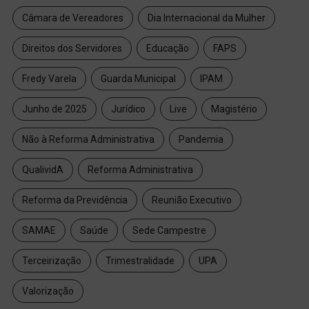
Câmara de Vereadores
Dia Internacional da Mulher
Direitos dos Servidores
Educação
FAPS
Fredy Varela
Guarda Municipal
IPAM
Junho de 2025
Jurídico
Live
Magistério
Não à Reforma Administrativa
Pandemia
QualividA
Reforma Administrativa
Reforma da Previdência
Reunião Executivo
SAMAE
Saúde
Sede Campestre
Terceirização
Trimestralidade
UPA
Valorização