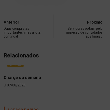
Anterior
Próximo
Duas conquistas
Servidores optam pelo
importantes, mas a luta
ingresso de convidados
continua!
aos finais…
Relacionados
BANNER
Charge da semana
Vot
07/08/2026
06
ACESSO RÁPIDO