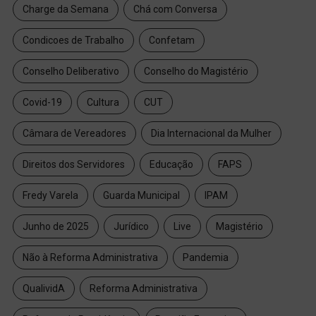
Charge da Semana
Chá com Conversa
Condicoes de Trabalho
Confetam
Conselho Deliberativo
Conselho do Magistério
Covid-19
Cultura
CUT
Câmara de Vereadores
Dia Internacional da Mulher
Direitos dos Servidores
Educação
FAPS
Fredy Varela
Guarda Municipal
IPAM
Junho de 2025
Jurídico
Live
Magistério
Não à Reforma Administrativa
Pandemia
QualividA
Reforma Administrativa