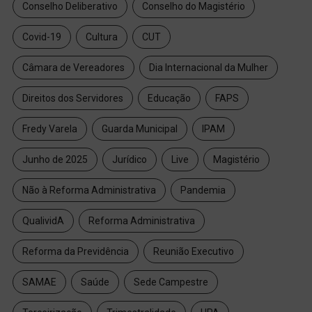
Conselho Deliberativo
Conselho do Magistério
Covid-19
Cultura
CUT
Câmara de Vereadores
Dia Internacional da Mulher
Direitos dos Servidores
Educação
FAPS
Fredy Varela
Guarda Municipal
IPAM
Junho de 2025
Jurídico
Live
Magistério
Não à Reforma Administrativa
Pandemia
QualividA
Reforma Administrativa
Reforma da Previdência
Reunião Executivo
SAMAE
Saúde
Sede Campestre