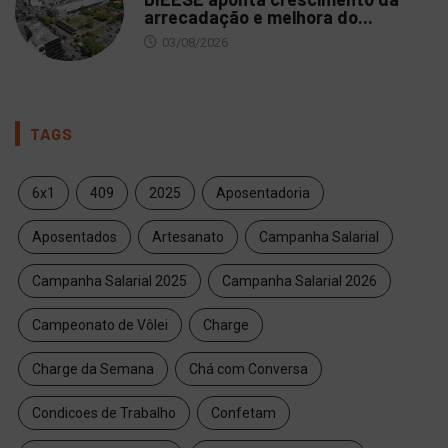
arrecadação e melhora do...
03/08/2026
TAGS
6x1
409
2025
Aposentadoria
Aposentados
Artesanato
Campanha Salarial
Campanha Salarial 2025
Campanha Salarial 2026
Campeonato de Vôlei
Charge
Charge da Semana
Chá com Conversa
Condicoes de Trabalho
Confetam