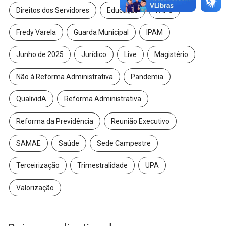
Direitos dos Servidores
Educação
FAPS
Fredy Varela
Guarda Municipal
IPAM
Junho de 2025
Jurídico
Live
Magistério
Não à Reforma Administrativa
Pandemia
QualividA
Reforma Administrativa
Reforma da Previdência
Reunião Executivo
SAMAE
Saúde
Sede Campestre
Terceirização
Trimestralidade
UPA
Valorização