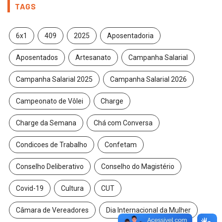
TAGS
6x1
409
2025
Aposentadoria
Aposentados
Artesanato
Campanha Salarial
Campanha Salarial 2025
Campanha Salarial 2026
Campeonato de Vôlei
Charge
Charge da Semana
Chá com Conversa
Condicoes de Trabalho
Confetam
Conselho Deliberativo
Conselho do Magistério
Covid-19
Cultura
CUT
Câmara de Vereadores
Dia Internacional da Mulher