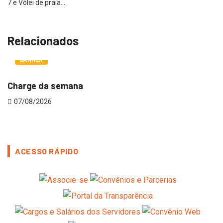
7 e Vôlei de praia…
Relacionados
BANNER
Charge da semana
Vot
07/08/2026
06
ACESSO RÁPIDO