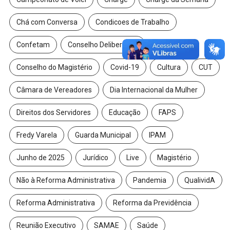
Chá com Conversa
Condicoes de Trabalho
Confetam
Conselho Deliberativo
Conselho do Magistério
Covid-19
Cultura
CUT
Câmara de Vereadores
Dia Internacional da Mulher
Direitos dos Servidores
Educação
FAPS
Fredy Varela
Guarda Municipal
IPAM
Junho de 2025
Jurídico
Live
Magistério
Não à Reforma Administrativa
Pandemia
QualividA
Reforma Administrativa
Reforma da Previdência
Reunião Executivo
SAMAE
Saúde