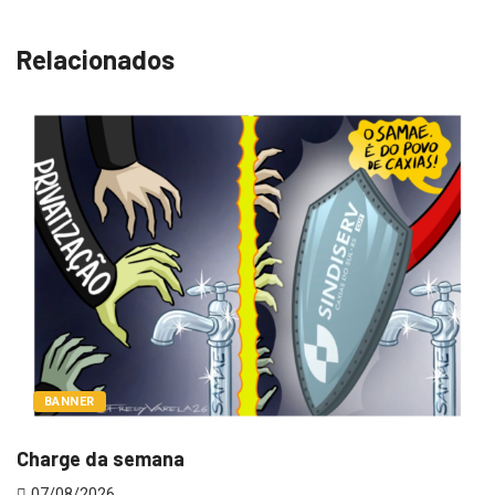
Relacionados
BANNER
Charge da semana
V
07/08/2026