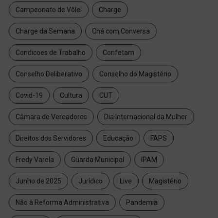
Campeonato de Vôlei
Charge
Charge da Semana
Chá com Conversa
Condicoes de Trabalho
Confetam
Conselho Deliberativo
Conselho do Magistério
Covid-19
Cultura
CUT
Câmara de Vereadores
Dia Internacional da Mulher
Direitos dos Servidores
Educação
FAPS
Fredy Varela
Guarda Municipal
IPAM
Junho de 2025
Jurídico
Live
Magistério
Não à Reforma Administrativa
Pandemia