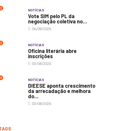
2
NOTÍCIAS
Vote SIM pelo PL da
negociação coletiva no...
06/08/2026
3
NOTÍCIAS
Oficina literária abre
inscrições
03/08/2026
4
NOTÍCIAS
DIEESE aponta crescimento
da arrecadação e melhora
do...
03/08/2026
TAGS