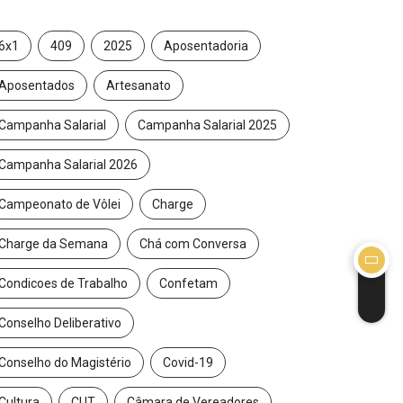
6x1
409
2025
Aposentadoria
Aposentados
Artesanato
ÍCIAS
Campanha Salarial
Campanha Salarial 2025
IM pelo PL da negociação coletiva...
/2026
Campanha Salarial 2026
Campeonato de Vôlei
Charge
Charge da Semana
Chá com Conversa
Condicoes de Trabalho
Confetam
Conselho Deliberativo
Conselho do Magistério
Covid-19
Cultura
CUT
Câmara de Vereadores