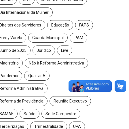
Dia Internacional da Mulher
Direitos dos Servidores
Educação
FAPS
Fredy Varela
Guarda Municipal
IPAM
Junho de 2025
Jurídico
Live
Magistério
Não à Reforma Administrativa
Pandemia
QualividA
Reforma Administrativa
Reforma da Previdência
Reunião Executivo
SAMAE
Saúde
Sede Campestre
Terceirização
Trimestralidade
UPA