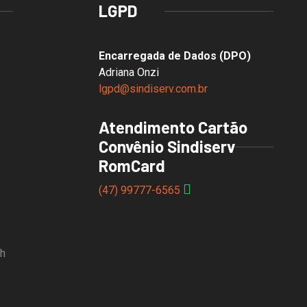
LGPD
Encarregada de Dados (DPO)
Adriana Onzi
lgpd@sindiserv.com.br
Atendimento Cartão
Convênio Sindiserv
RomCard
(47) 99777-6565
8h