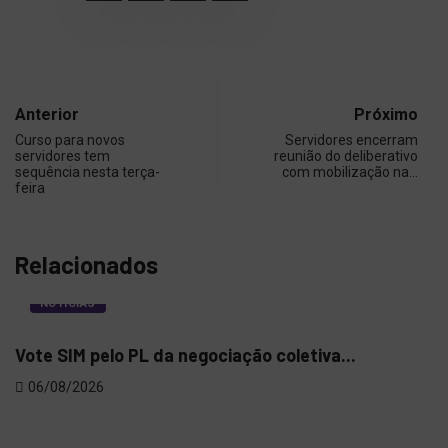
Anterior
Próximo
Curso para novos
Servidores encerram
servidores tem
reunião do deliberativo
sequência nesta terça-
com mobilização na…
feira
Relacionados
NOTÍCIAS
Vote SIM pelo PL da negociação coletiva...
Ofi
06/08/2026
03