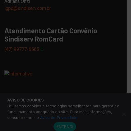
Adriana Onzi
lgpd@sindiserv.com.br
Atendimento Cartão Convênio
Sindiserv RomCard
(47) 99777-6565
AVISO DE COOKIES
© 2026 Sindicato dos Servidores Municipais de Caxias do
Utilizamos cookies e tecnologias semelhantes para garantir o
Sul |
Aviso de Privacidade
funcionamento adequado do site. Para mais informações,
consulte o nosso
Aviso de Privacidade
ENTENDI