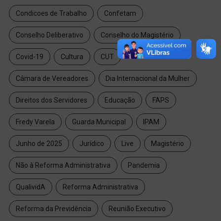
Condicoes de Trabalho
Confetam
Conselho Deliberativo
Conselho do Magistério
Covid-19
Cultura
CUT
Câmara de Vereadores
Dia Internacional da Mulher
Direitos dos Servidores
Educação
FAPS
Fredy Varela
Guarda Municipal
IPAM
Junho de 2025
Jurídico
Live
Magistério
Não à Reforma Administrativa
Pandemia
QualividA
Reforma Administrativa
Reforma da Previdência
Reunião Executivo