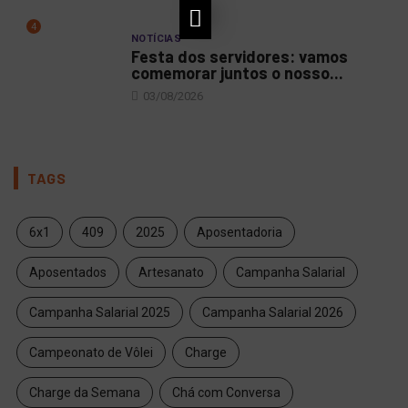
4
NOTÍCIAS
Festa dos servidores: vamos
comemorar juntos o nosso...
03/08/2026
TAGS
6x1
409
2025
Aposentadoria
Aposentados
Artesanato
Campanha Salarial
Campanha Salarial 2025
Campanha Salarial 2026
Campeonato de Vôlei
Charge
Charge da Semana
Chá com Conversa