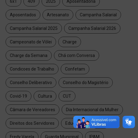
6x1
409
2025
Aposentadoria
Aposentados
Artesanato
Campanha Salarial
Campanha Salarial 2025
Campanha Salarial 2026
Campeonato de Vôlei
Charge
Charge da Semana
Chá com Conversa
Condicoes de Trabalho
Confetam
Conselho Deliberativo
Conselho do Magistério
Covid-19
Cultura
CUT
Câmara de Vereadores
Dia Internacional da Mulher
Direitos dos Servidores
Educação
FAPS
Fredy Varela
Guarda Municipal
IPAM