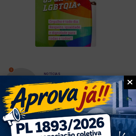
1
NOTÍCIAS
Vote SIM pelo PL da negociação
coletiva no...
06/08/2026
2
NOTÍCIAS
Oficina literária abre inscrições
03/08/2026