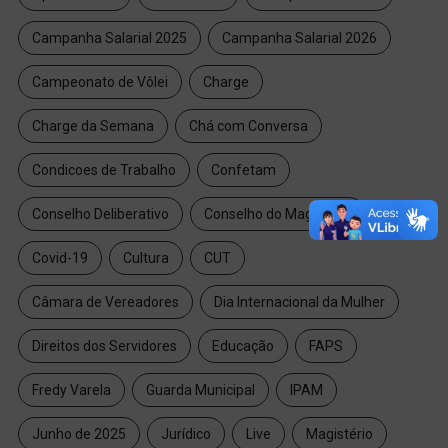
Campanha Salarial 2025
Campanha Salarial 2026
Campeonato de Vôlei
Charge
Charge da Semana
Chá com Conversa
Condicoes de Trabalho
Confetam
Conselho Deliberativo
Conselho do Magistério
Covid-19
Cultura
CUT
Câmara de Vereadores
Dia Internacional da Mulher
Direitos dos Servidores
Educação
FAPS
Fredy Varela
Guarda Municipal
IPAM
Junho de 2025
Jurídico
Live
Magistério