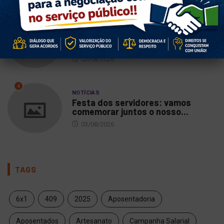
3
NOTÍCIAS
DIEESE aponta crescimento da
arrecadação e melhora do...
03/08/2026
4
NOTÍCIAS
Festa dos servidores: vamos
comemorar juntos o nosso...
03/08/2026
TAGS
6x1
409
2025
Aposentadoria
Aposentados
Artesanato
Campanha Salarial