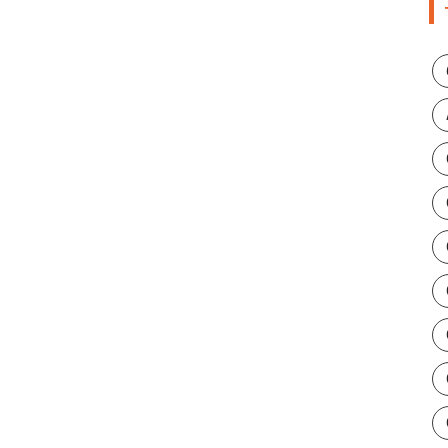
Você 
27/04