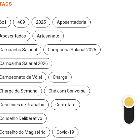
TAGS
sabe quais são os benefícios do...
6x1
409
2025
Aposentadoria
/2021
Aposentados
Artesanato
Campanha Salarial
Campanha Salarial 2025
Campanha Salarial 2026
Campeonato de Vôlei
Charge
Charge da Semana
Chá com Conversa
Condicoes de Trabalho
Confetam
Conselho Deliberativo
Conselho do Magistério
Covid-19