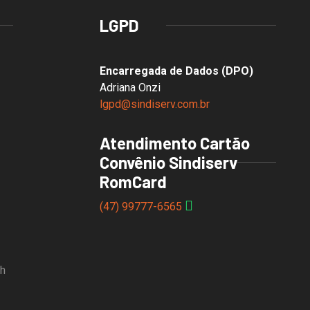
LGPD
Encarregada de Dados (DPO)
Adriana Onzi
lgpd@sindiserv.com.br
Atendimento Cartão
Convênio Sindiserv
RomCard
(47) 99777-6565
8h