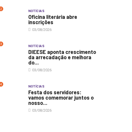
2
NOTÍCIAS
Oficina literária abre
inscrições
03/08/2026
3
NOTÍCIAS
DIEESE aponta crescimento
da arrecadação e melhora
do...
03/08/2026
4
NOTÍCIAS
Festa dos servidores:
vamos comemorar juntos o
nosso...
03/08/2026
ÍCIAS
OUTRAS AÇÕES