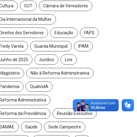
Cultura
CUT
Câmara de Vereadores
Dia Internacional da Mulher
Direitos dos Servidores
Educação
FAPS
Fredy Varela
Guarda Municipal
IPAM
Junho de 2025
Jurídico
Live
Magistério
Não à Reforma Administrativa
Pandemia
QualividA
Reforma Administrativa
Reforma da Previdência
Reunião Executivo
SAMAE
Saúde
Sede Campestre