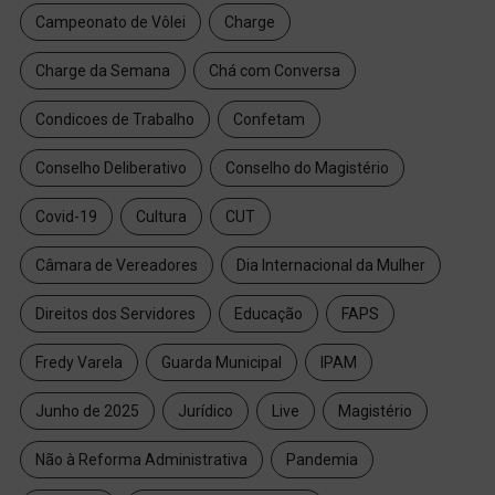
Campeonato de Vôlei
Charge
Charge da Semana
Chá com Conversa
Condicoes de Trabalho
Confetam
Conselho Deliberativo
Conselho do Magistério
Covid-19
Cultura
CUT
Câmara de Vereadores
Dia Internacional da Mulher
Direitos dos Servidores
Educação
FAPS
Fredy Varela
Guarda Municipal
IPAM
Junho de 2025
Jurídico
Live
Magistério
Não à Reforma Administrativa
Pandemia