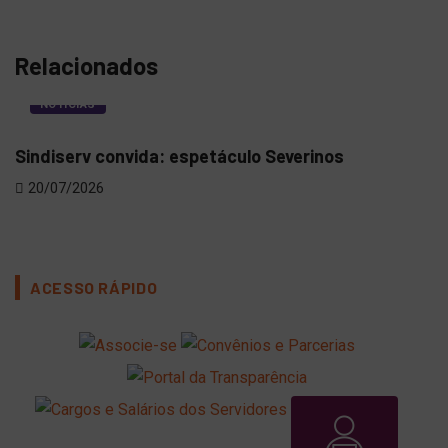
Relacionados
NOTÍCIAS
Sindiserv convida: espetáculo Severinos
Sin
Ter
20/07/2026
13
ACESSO RÁPIDO