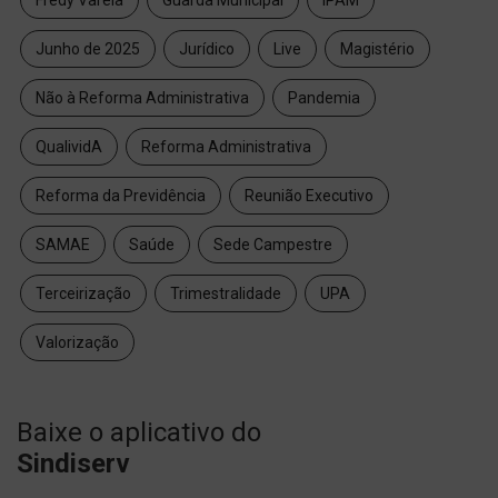
Junho de 2025
Jurídico
Live
Magistério
Não à Reforma Administrativa
Pandemia
QualividA
Reforma Administrativa
Reforma da Previdência
Reunião Executivo
SAMAE
Saúde
Sede Campestre
Terceirização
Trimestralidade
UPA
Valorização
Baixe o aplicativo do
Sindiserv