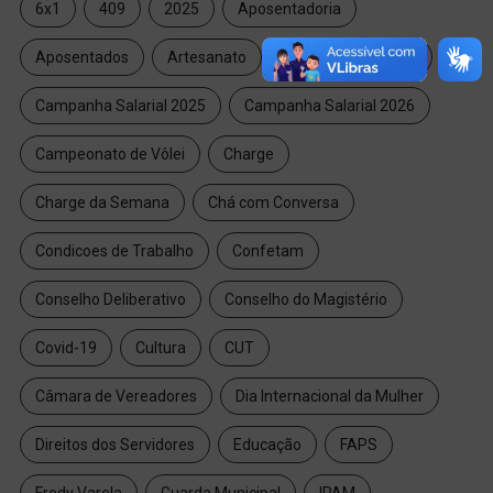
6x1
409
2025
Aposentadoria
Aposentados
Artesanato
Campanha Salarial
Campanha Salarial 2025
Campanha Salarial 2026
Campeonato de Vôlei
Charge
Charge da Semana
Chá com Conversa
Condicoes de Trabalho
Confetam
Conselho Deliberativo
Conselho do Magistério
Covid-19
Cultura
CUT
Câmara de Vereadores
Dia Internacional da Mulher
Direitos dos Servidores
Educação
FAPS
Fredy Varela
Guarda Municipal
IPAM