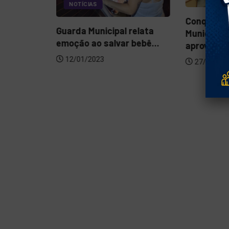
NOTÍCIAS
Conquista
pa da
Guarda Municipal relata
Municipal,
 28
emoção ao salvar bebê...
aprovada!
12/01/2023
27/10/20