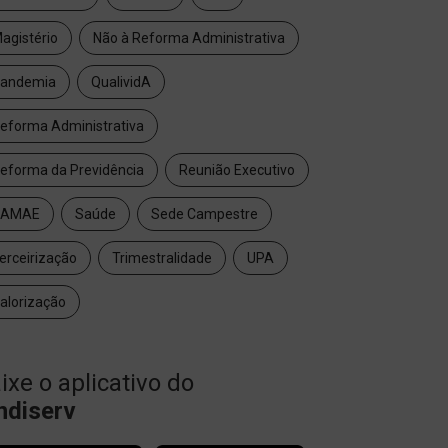
agistério
Não à Reforma Administrativa
andemia
QualividA
eforma Administrativa
eforma da Previdência
Reunião Executivo
SAMAE
Saúde
Sede Campestre
erceirização
Trimestralidade
UPA
alorização
ixe o aplicativo do
ndiserv