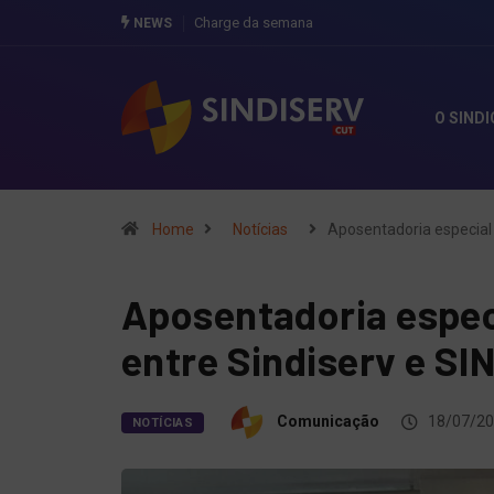
Vote SIM pelo PL da negociação coletiva no se
NEWS
O SIND
Home
Notícias
Aposentadoria especial 
Aposentadoria espec
entre Sindiserv e SI
Comunicação
18/07/2
NOTÍCIAS