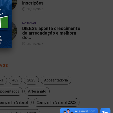
inscrições
NOTÍCIAS
NOTÍCIAS
03/08/2026
diserv participa da
Guarda Municipal relata
memoração de 28
emoção ao salvar bebê...
NOTÍCIAS
s...
DIEESE aponta crescimento
12/01/2023
da arrecadação e melhora
8/12/2025
do...
03/08/2026
AGS
x1
409
2025
Aposentadoria
posentados
Artesanato
ampanha Salarial
Campanha Salarial 2025