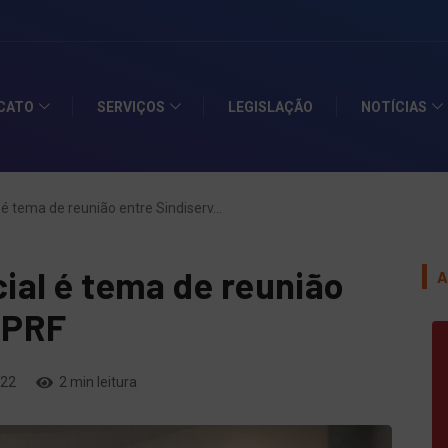
rviço público
ICATO
SERVIÇOS
LEGISLAÇÃO
NOTÍCIAS
é tema de reunião entre Sindiserv…
ial é tema de reunião
A
NPRF
022
2 min leitura