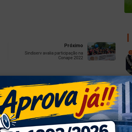
Próximo
1
Sindiserv avalia participação na
Conape 2022
2
3
NOTÍCIAS