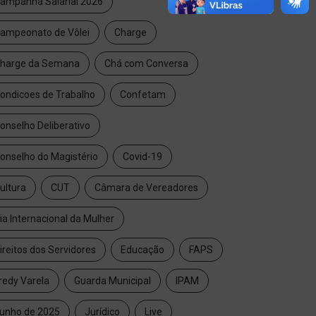
ampanha Salarial 2026
ampeonato de Vôlei
Charge
harge da Semana
Chá com Conversa
ondicoes de Trabalho
Confetam
onselho Deliberativo
onselho do Magistério
Covid-19
ultura
CUT
Câmara de Vereadores
ia Internacional da Mulher
ireitos dos Servidores
Educação
FAPS
redy Varela
Guarda Municipal
IPAM
unho de 2025
Jurídico
Live