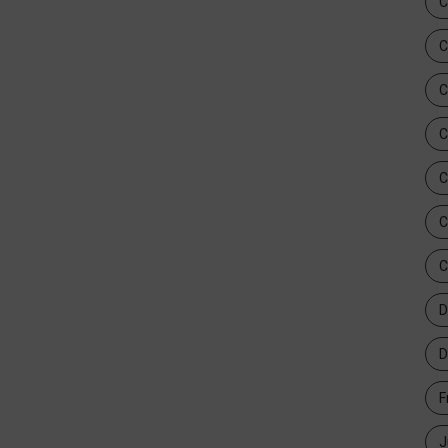
C
C
C
C
C
C
C
D
D
F
J