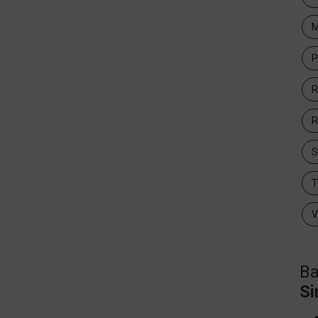
M
P
R
R
T
V
Ba
Si