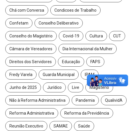
Chá com Conversa
Condicoes de Trabalho
Confetam
Conselho Deliberativo
Conselho do Magistério
Covid-19
Cultura
CUT
Câmara de Vereadores
Dia Internacional da Mulher
Direitos dos Servidores
Educação
FAPS
Fredy Varela
Guarda Municipal
IPAM
Junho de 2025
Jurídico
Live
Magistério
Não à Reforma Administrativa
Pandemia
QualividA
Reforma Administrativa
Reforma da Previdência
Reunião Executivo
SAMAE
Saúde