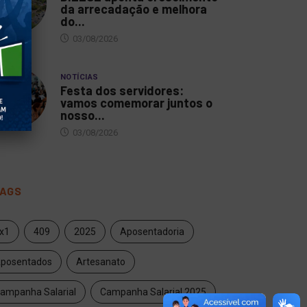
da arrecadação e melhora
do...
03/08/2026
NOTÍCIAS
Festa dos servidores:
vamos comemorar juntos o
nosso...
03/08/2026
AGS
x1
409
2025
Aposentadoria
posentados
Artesanato
ampanha Salarial
Campanha Salarial 2025