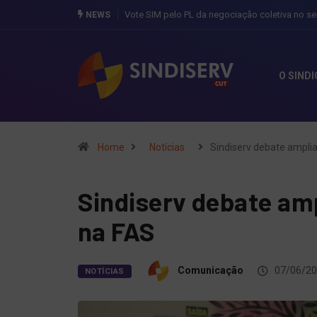
Oficina literária abre inscrições
NEWS
O SIND
Home
Notícias
Sindiserv debate amplia
Sindiserv debate amp
na FAS
Comunicação
07/06/2
NOTÍCIAS