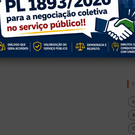
4
T
6
A
C