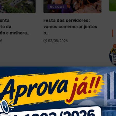
NOTÍCIAS
Festa dos servidores:
onta
Vot
vamos comemorar juntos
to da
neg
o...
o e melhora...
0
03/08/2026
26
1
2
3