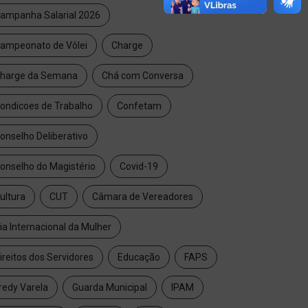
ampanha Salarial 2026
ampeonato de Vôlei
Charge
harge da Semana
Chá com Conversa
ondicoes de Trabalho
Confetam
onselho Deliberativo
onselho do Magistério
Covid-19
ultura
CUT
Câmara de Vereadores
ia Internacional da Mulher
ireitos dos Servidores
Educação
FAPS
redy Varela
Guarda Municipal
IPAM