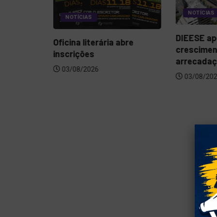
NOTÍCIAS
NOTÍCIAS
DIEESE ap
da
Oficina literária abre
crescimen
va...
inscrições
arrecadaçã
03/08/2026
03/08/20