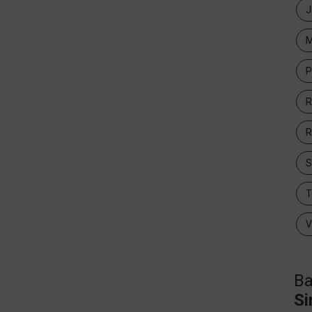
J
M
P
R
R
T
V
Ba
Si