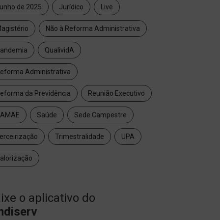
unho de 2025
Jurídico
Live
agistério
Não à Reforma Administrativa
andemia
QualividA
eforma Administrativa
eforma da Previdência
Reunião Executivo
SAMAE
Saúde
Sede Campestre
erceirização
Trimestralidade
UPA
alorização
ixe o aplicativo do
ndiserv