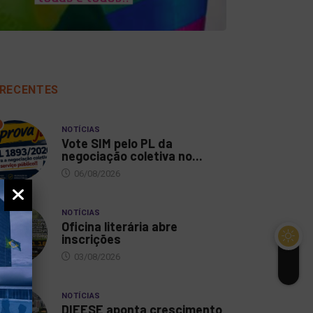
NOTÍCIAS
NOTÍCIAS
e SIM pelo PL da
Oficina literária abre
ociação coletiva...
inscrições
RECENTES
6/08/2026
03/08/2026
NOTÍCIAS
Vote SIM pelo PL da
negociação coletiva no...
06/08/2026
NOTÍCIAS
Oficina literária abre
inscrições
03/08/2026
NOTÍCIAS
DIEESE aponta crescimento