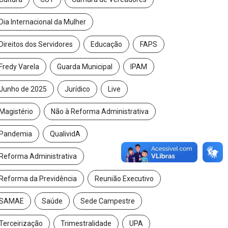
Dia Internacional da Mulher
Direitos dos Servidores
Educação
FAPS
Fredy Varela
Guarda Municipal
IPAM
Junho de 2025
Jurídico
Live
Magistério
Não à Reforma Administrativa
Pandemia
QualividA
Reforma Administrativa
Reforma da Previdência
Reunião Executivo
SAMAE
Saúde
Sede Campestre
Terceirização
Trimestralidade
UPA