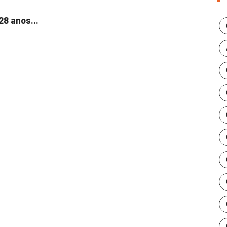
8 anos...
STF p
25/11