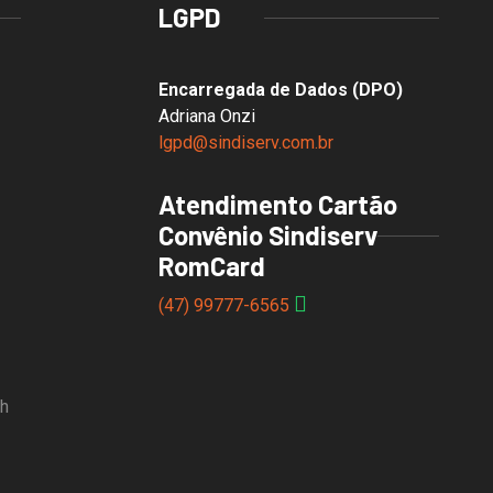
LGPD
Encarregada de Dados (DPO)
Adriana Onzi
lgpd@sindiserv.com.br
Atendimento Cartão
Convênio Sindiserv
RomCard
(47) 99777-6565
8h