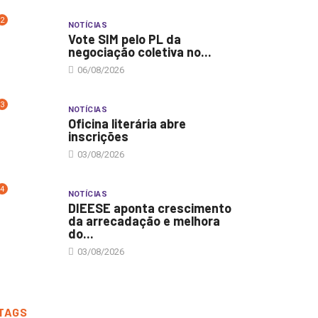
2
NOTÍCIAS
Vote SIM pelo PL da
negociação coletiva no...
06/08/2026
3
NOTÍCIAS
Oficina literária abre
inscrições
03/08/2026
4
NOTÍCIAS
DIEESE aponta crescimento
da arrecadação e melhora
do...
03/08/2026
ÍCIAS
TAGS