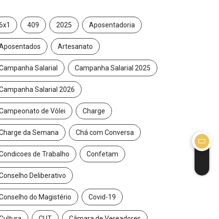
ode mudar regras da reforma da...
6x1
409
2025
Aposentadoria
/2025
Aposentados
Artesanato
Campanha Salarial
Campanha Salarial 2025
Campanha Salarial 2026
Campeonato de Vôlei
Charge
Charge da Semana
Chá com Conversa
Condicoes de Trabalho
Confetam
Conselho Deliberativo
Conselho do Magistério
Covid-19
Cultura
CUT
Câmara de Vereadores