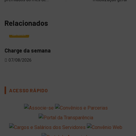
Relacionados
BANNER
Charge da semana
Vot
07/08/2026
06
ACESSO RÁPIDO