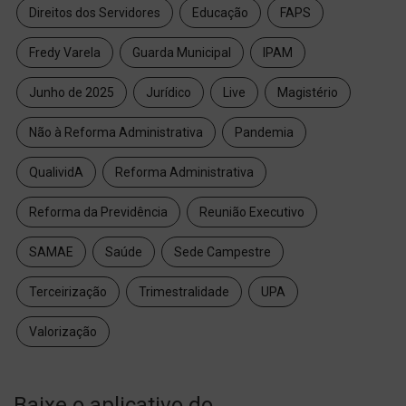
Direitos dos Servidores
Educação
FAPS
Fredy Varela
Guarda Municipal
IPAM
Junho de 2025
Jurídico
Live
Magistério
Não à Reforma Administrativa
Pandemia
QualividA
Reforma Administrativa
Reforma da Previdência
Reunião Executivo
SAMAE
Saúde
Sede Campestre
Terceirização
Trimestralidade
UPA
Valorização
Baixe o aplicativo do