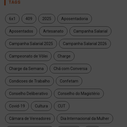
TAGS
6x1
409
2025
Aposentadoria
Aposentados
Artesanato
Campanha Salarial
Campanha Salarial 2025
Campanha Salarial 2026
Campeonato de Vôlei
Charge
Charge da Semana
Chá com Conversa
Condicoes de Trabalho
Confetam
Conselho Deliberativo
Conselho do Magistério
Covid-19
Cultura
CUT
Câmara de Vereadores
Dia Internacional da Mulher