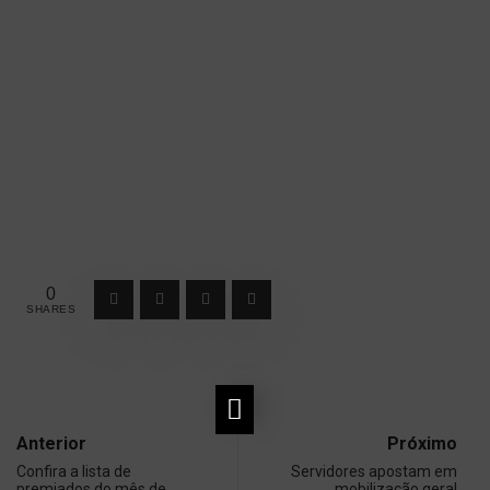
0
SHARES
Anterior
Próximo
Confira a lista de
Servidores apostam em
premiados do mês de…
mobilização geral