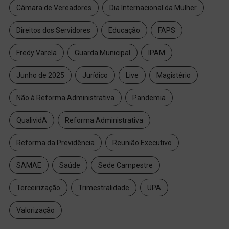
Câmara de Vereadores
Dia Internacional da Mulher
Direitos dos Servidores
Educação
FAPS
Fredy Varela
Guarda Municipal
IPAM
Junho de 2025
Jurídico
Live
Magistério
Não à Reforma Administrativa
Pandemia
QualividA
Reforma Administrativa
Reforma da Previdência
Reunião Executivo
SAMAE
Saúde
Sede Campestre
Terceirização
Trimestralidade
UPA
Valorização