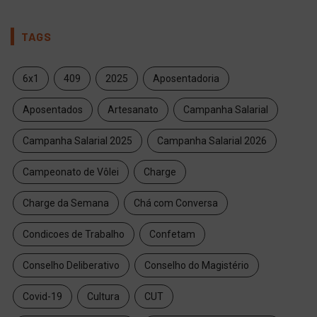
TAGS
6x1
409
2025
Aposentadoria
Aposentados
Artesanato
Campanha Salarial
Campanha Salarial 2025
Campanha Salarial 2026
Campeonato de Vôlei
Charge
Charge da Semana
Chá com Conversa
Condicoes de Trabalho
Confetam
Conselho Deliberativo
Conselho do Magistério
Covid-19
Cultura
CUT